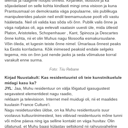
teemat ja räägime hoopis õnnest. Kirjanikel, filosoofil ja ka
sõjaväelasel on selle kohta kindlasti mingi oma visioon ja kuna
Prantsusmaal on demokraatia väga populaarne, siis publikuga
manipuleerides palusin neil endil teemamuutuse poolt või vastu
hääletada. Neil oli valida kas sõda või õnn. Publik valis õnne ja
väga naljakas oli, aga eelevalt vaatasin uuesti üle, mida ütlesid
Platon, Aristoteles, Schopenhauer , Kant, Spinoza ja Descartes
õnne kohta, nii et olin Muhus nagu filosoofia esmakursuslane.
Võin öleda, et lugesin teiste õnne nimel. Ümarlaua õnnest peaks
ka Eestis korrladama. Kõik inimesed peaksid endale selgeks
tegema, mis on õnn just nende jaoks ja seda võimaluse korral
varakult enne surma.
Foto: Tiiu Rebane
Kirjad Nuustakult: Kas residentuurist oli teie kunstnikuelule
midagi kasu ka?
JYL
: Jaa, Muhu residentuur on välja lõigatud igasugustest
segavatest elementidest nagu raadio,
reklaam ja televisioon. Internet meil muidugi oli, nii et maalides
kuulasin France Culture'i.
Nagu residetuurides üldse, on ka Muhu residentuuris suur
voolavus kultuuriinimestest, kes viibivad residentuuris mõne tunni
või mõne päeva ning iga selline kontakt on väga huvitav. Olin
üllatunud, et Muhu baasi külastav seltskond nii rahvusvaheline