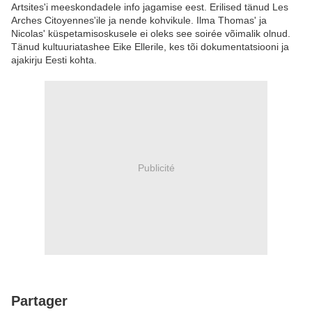
Artsites'i meeskondadele info jagamise eest. Erilised tänud Les
Arches Citoyennes'ile ja nende kohvikule. Ilma Thomas' ja
Nicolas' küspetamisoskusele ei oleks see soirée võimalik olnud.
Tänud kultuuriatashee Eike Ellerile, kes tõi dokumentatsiooni ja
ajakirju Eesti kohta.
Publicité
Partager