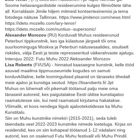
Soome heliavangardistide resideerumine kulges filmivõtete tähe
all. Korraldasin Jimile hiljem mitmeid kontsertesinemisi ja tema
fotodega näituse Tallinnas. https://www.jimitenor.com/news.html
https://ideto.mozello.com/lary-tenor/
https://ideto.mozello.com/nuntius--supersonic/
Alexander Morozov
(RU) Korduvalt Muhus resideerunud
Peterburi tippkunstnik, kes iga külastuse järgselt tõi oma
suurloominguga Moskva ja Peterburi näitusesaalides, sisuliselt
riskides, välja Eesti ja teiste represseeritud väikerahvaste ajalugu.
Intervjuu 2022: Futu Muhu 2022 Aleksander Morozov
Lisa Roberts
(FI/USA) - hinnatud kaasaegne kunstnik, kelle tööd
asuvad maailma tippmuuseumide kogudes on samuti
korduvkõlaline, kelle loomingulised plaanid on tänaseks tihedalt
meie ajaloo ja kunstiga seotud. https://lisaroberts.fi/ Jpt
Muhus on lühemalt või pikemalt töötanud palju meie oma
tänaseid autoreid, kes paigutatakse Eesti üldise kunstiajaloo
raamatutesse siis, kui neid raamatuid kirjutama hakatakse.
Võimalik, et koos nendega liigub ajalootekstidesse ka Muhu
Kunstitalu.
Siin on Muhu kunstnike nimekiri (2015-2021), seda tuleb
täiendada veel 2022-2023 kunstnike nimede loeteluga. Kirjas on
residendid, kes on siin kohapeal töötanud 1-12 nädalani ning
autorid, kes on osalenud Futu Muhu festivalil või Muhu Prindil.