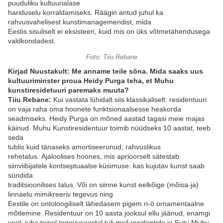
puuduliku kultuurialase
hariduselu korraldamiseks. Räägin antud juhul ka
rahvusvahelisest kunstimanagemendist, mida
Eestis sisuliselt ei eksisteeri, kuid mis on üks võtmetähendusega
valdkondadest.
Foto: Tiiu Rebane
Kirjad Nuustakult: Me anname teile sõna. Mida saaks uus
kultuuriminster proua Heidy Purga teha, et Muhu
kunstiresidetuuri paremaks muuta?
Tiiu Rebane:
Kui vastata lühidalt siis klassikaliselt: residentuuri
on vaja raha oma hoonete funktsionaalsesse heakorda
seadmiseks. Heidy Purga on mõned aastad tagasi meie majas
käinud. Muhu Kunstiresidentuur toimib nüüdseks 10 aastat, teeb
seda
tublis kuid tänaseks amortiseerunud, rahvuslikus
rehetalus.
Ajaloolises hoones, mis aprioorselt sätestab
siinviibijatele kontseptuaalse küsimuse: kas kujutav kunst saab
sündida
traditsioonilises talus. Või on siinne kunst eelkõige (mõisa-ja)
linnaelu mimikreeriv tegevus ning
Eestile on ontoloogiliselt lähedasem pigem n-ö ornamentaalne
mõtlemine. Residentuur on 10 aasta jooksul ellu jäänud, enamgi
veel: juba teisel tegevusaastal tuli meil residentide ja Futu Muhu