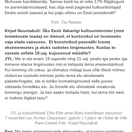
Muhusse kandideerida. Samas küsiti ka et miks 17% Riigikogust
on paremäärmuslased, kas sõja eest pagevad kultuuritöötajad
Eestis asüüli saavad ja kui palju võimu on Eesti presidendil?
Foto: Tiiu Rebane
Kirjad Nuustakult: Üks Eesti Vabariigi kultuuriminister (nimi
toimetusele teada) on ölenud, et kuntsnikul on loomiseks
vaja elada vaesuses. Et kunstnikud peavadki looma
ekstreemsetes ja eluks rasketes tingimustes. Kuidas te
vastate sellele 19.saj. kujunenud müüdile?
JYL:
Me ei ela enam 19.sajandis ning 21.saj. peaks iga peaks iga
inimene elama tingimustes mis ei kahjusta tema eneseväärikust.
Kui looming või oskus ja võimalus midagi luua võib tõesti mõnes
olukorras osutuda inimese jaoks tema elu ainukeseks
päästerõngaks, siis ei tohiks loometingimused selle juures
välistada õnnelikku elu. Ja õnnelik elu võimaldab omakorda
loomingu arengut. Ja kes saaks töötada hästi, kui tema töö eest
ei maksta õiglast tasu?
JYL ja kultuurinõunik Eike Eller enne Muhu kunstibaasi tutvustust
7.novembril Les Arches Citoyennes’i galeriis ( 3 place de l’hôtel de Ville
Paris-Centre) Foto: Kirjad Nuustakult
Ene:
Ma teeks ministeeriumile ettepaneku, et loosiga saadetaks