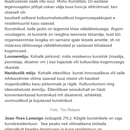
teadvusesse saab olla suur. Muhu Kunstitalu 10-aastase
tegevusajaloo põhjal oskan välja tuua huvi-ja sihtrühmad, kes
otseselt või
kaudselt sellisest kultuurivahetuslikust kogemusepakkujast e.
residentuurist kasu saavad:
Kunstnikud, kelle jaoks on tegemist töise välislähetusega. Ärgem
unustagem, et kunstnik on reeglina iseenese tööandja,
kuid töö
organiseerimise loogika on sarnane igale teisele ametile; sh on
määrava tähtsusega välislähetusted ja vastavad tööalased
kogemused.
.
Loomemõju.
Kohalik piirkond, mida resideeruv kunstnik (maalija,
joonistaja, disainer vm ) kas kajastab või kultuurilise kogemusega
rikastab.
Hariduslik mõju
. Kohalik ettevõtlus: kunsti innovaatilisus või selle
infokandmise võime saavad tuua otsest või kaudset
majanduslikku kasu piirkonnale ja riigile. Kultuuriturismi ning
ideevahetuste ärimõju. Ettevõtluse seisukohalt on hästi
konverteeritavad kunstnikud mh disainerid, arhitektid,
uurimuslikud ja kujutavad kunstnikud.
Foto: Tiiu Rebane
Jean-Yves Lemoign
(edsapidi JYL)
:
Kõigile kunstnikele on vaja
kunstiresidentuuri. See peaks neil võimaldama töötada
võimalikult heades tingimuses ja kuna residentuur on