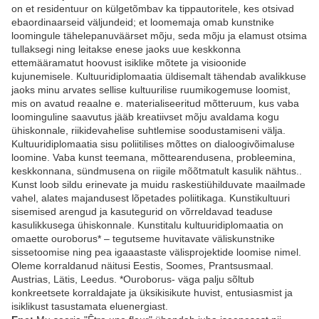
on et residentuur on külgetõmbav ka tippautoritele, kes otsivad
ebaordinaarseid väljundeid; et loomemaja omab kunstnike
loomingule tähelepanuväärset mõju, seda mõju ja elamust otsima
tullaksegi ning leitakse enese jaoks uue keskkonna
ettemääramatut hoovust isiklike mõtete ja visioonide
kujunemisele. Kultuuridiplomaatia üldisemalt tähendab avalikkuse
jaoks minu arvates sellise kultuurilise ruumikogemuse loomist,
mis on avatud reaalne e. materialiseeritud mõtteruum, kus vaba
loominguline saavutus jääb kreatiivset mõju avaldama kogu
ühiskonnale, riikidevahelise suhtlemise soodustamiseni välja.
Kultuuridiplomaatia sisu poliitilises mõttes on dialoogivõimaluse
loomine. Vaba kunst teemana, mõttearendusena, probleemina,
keskkonnana, sündmusena on riigile mõõtmatult kasulik nähtus..
Kunst loob sildu erinevate ja muidu raskestiühilduvate maailmade
vahel, alates majandusest lõpetades poliitikaga. Kunstikultuuri
sisemised arengud ja kasutegurid on võrreldavad teaduse
kasulikkusega ühiskonnale. Kunstitalu kultuuridiplomaatia on
omaette ouroborus* – tegutseme huvitavate väliskunstnike
sissetoomise ning pea igaaastaste välisprojektide loomise nimel.
Oleme korraldanud näitusi Eestis, Soomes, Prantsusmaal.
Austrias, Lätis, Leedus. *Ouroborus- väga palju sõltub
konkreetsete korraldajate ja üksikisikute huvist, entusiasmist ja
isiklikust tasustamata eluenergiast.