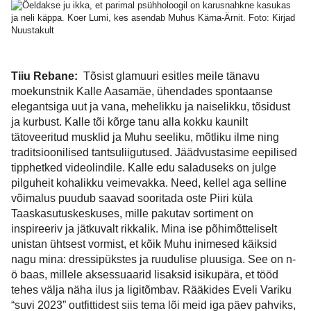
Tiiu Rebane:
Tõsist glamuuri esitles meile tänavu
moekunstnik Kalle Aasamäe, ühendades spontaanse
elegantsiga uut ja vana, mehelikku ja naiselikku, tõsidust
ja kurbust. Kalle tõi kõrge tanu alla kokku kaunilt
tätoveeritud musklid ja Muhu seeliku, mõtliku ilme ning
traditsioonilised tantsuliigutused. Jäädvustasime eepilised
tipphetked videolindile. Kalle edu saladuseks on julge
pilguheit kohalikku veimevakka. Need, kellel aga selline
võimalus puudub saavad sooritada oste Piiri küla
Taaskasutuskeskuses, mille pakutav sortiment on
inspireeriv ja jätkuvalt rikkalik. Mina ise põhimõtteliselt
unistan ühtsest vormist, et kõik Muhu inimesed käiksid
nagu mina: dressipükstes ja ruudulise pluusiga. See on n-
ö baas, millele aksessuaarid lisaksid isikupära, et tööd
tehes välja näha ilus ja ligitõmbav. Rääkides Eveli Variku
“suvi 2023” outfittidest siis tema lõi meid iga päev pahviks,