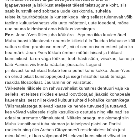
igapäevasest ja isiklikust ateljeest täiesti teistsugune koht, siis
saab kunstnik end sobitada uude keskkonda, suhelda
teiste kultuuritöötajate ja kunstnikega ning sellest tulenevalt võib
taoline kultuurivahetus viia uute mõteteni, uute ideedeni, mõne
uue suuna leidmiseni oma isiklikus loomingus.
Ene:
Jean-Yves ütles juba kõik ära. Aga ma ikka kuulen õuel
Muhu baasi külastavate daamide kilkeid à la "kuidas Muhusse küll
sattus selline prantsuse mees!' , nii et see on iseenestest juba ka
hea märk. Jean-Yves lükkab ümber müüdi laisast ja tülikast
kunstnikust- ta on väga töökas, teeb hästi süüa, viisakas, kaine ja
käib Pariisis viis korda nädalas jõusaalis. Legend
piinlevast kunstnikust kukub tema puhul kohe kokku. Jean-Yves
on olnud pikalt kunstiõppejõud ja isegi hilisõhtul saab temaga
rääkida filosoofiast. Jauramine on välistatud.
Väikestele riikidele on rahvusvahelist kunstiresidentuuri vaja ka
selleks, et teistes riikides elavad loovtöötajad jääksid kohapeale
kauemaks, sest nii tekivad kultuurisuhteid kohalike kunstnikega.
Välismaalastega tulevad kaasa ka nende tutvused ja tuttavad,
kes võivad väikesele riigile kasulikuks osutuda ning viia nad ise
edasi suuremate võimalusteni. Näiteks praegu me olemegi siin
Muhu kunstibaasi tutvustamas ja teiselpool platsi on Pariisi
raekoda ning üks Arches Citoyennes'i residentidest küsis just
minu käest, et kas väljaspool ELi elavad kunstnikud võivad ka