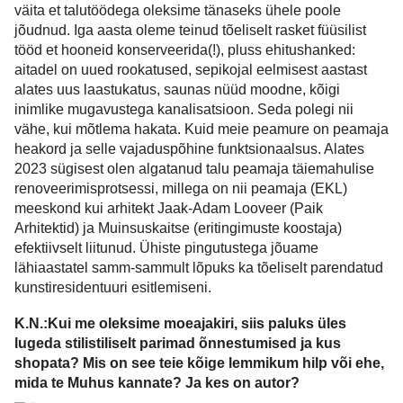
väita et talutöödega oleksime tänaseks ühele poole
jõudnud. Iga aasta oleme teinud tõeliselt rasket füüsilist
tööd et hooneid konserveerida(!), pluss ehitushanked:
aitadel on uued rookatused, sepikojal eelmisest aastast
alates uus laastukatus, saunas nüüd moodne, kõigi
inimlike mugavustega kanalisatsioon. Seda polegi nii
vähe, kui mõtlema hakata. Kuid meie peamure on peamaja
heakord ja selle vajaduspõhine funktsionaalsus. Alates
2023 sügisest olen algatanud talu peamaja täiemahulise
renoveerimisprotsessi, millega on nii peamaja (EKL)
meeskond kui arhitekt Jaak-Adam Looveer (Paik
Arhitektid) ja Muinsuskaitse (eritingimuste koostaja)
efektiivselt liitunud. Ühiste pingutustega jõuame
lähiaastatel samm-sammult lõpuks ka tõeliselt parendatud
kunstiresidentuuri esitlemiseni.
K.N.:Kui me oleksime moeajakiri, siis paluks üles
lugeda stilistiliselt parimad õnnestumised ja kus
shopata? Mis on see teie kõige lemmikum hilp või ehe,
mida te Muhus kannate? Ja kes on autor?