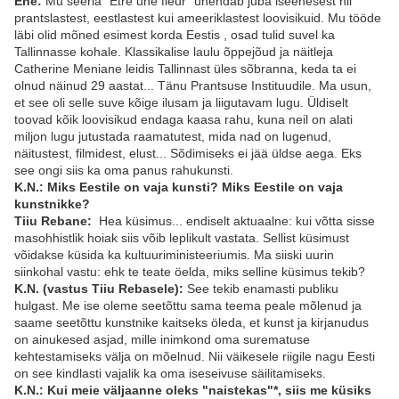
Ene:
Mu seeria "Être une fleur" ühendab juba iseenesest nii
prantslastest, eestlastest kui ameeriklastest loovisikuid. Mu tööde
läbi olid mõned esimest korda Eestis , osad tulid suvel ka
Tallinnasse kohale. Klassikalise laulu õppejõud ja näitleja
Catherine Meniane leidis Tallinnast üles sõbranna, keda ta ei
olnud näinud 29 aastat... Tänu Prantsuse Instituudile. Ma usun,
et see oli selle suve kõige ilusam ja liigutavam lugu. Üldiselt
toovad kõik loovisikud endaga kaasa rahu, kuna neil on alati
miljon lugu jutustada raamatutest, mida nad on lugenud,
näitustest, filmidest, elust... Sõdimiseks ei jää üldse aega. Eks
see ongi siis ka oma panus rahukunsti.
K.N.: Miks Eestile on vaja kunsti? Miks Eestile on vaja
kunstnikke?
Tiiu Rebane:
Hea küsimus... endiselt aktuaalne: kui võtta sisse
masohhistlik hoiak siis võib leplikult vastata. Sellist küsimust
võidakse küsida ka kultuuriministeeriumis. Ma siiski uurin
siinkohal vastu: ehk te teate öelda, miks selline küsimus tekib?
K.N. (vastus Tiiu Rebasele):
See tekib enamasti publiku
hulgast. Me ise oleme seetõttu sama teema peale mõlenud ja
saame seetõttu kunstnike kaitseks öleda, et kunst ja kirjanudus
on ainukesed asjad, mille inimkond oma surematuse
kehtestamiseks välja on mõelnud. Nii väikesele riigile nagu Eesti
on see kindlasti vajalik ka oma iseseivuse säilitamiseks.
K.N.:
Kui meie väljaanne oleks "naistekas"*, siis me küsiks