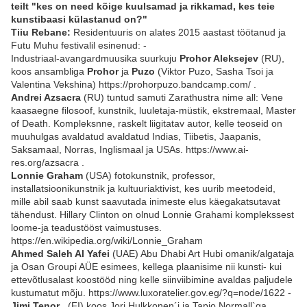
teilt "kes on need kõige kuulsamad ja rikkamad, kes teie
kunstibaasi külastanud on?"
Tiiu Rebane:
Residentuuris on alates 2015 aastast töötanud ja
Futu Muhu festivalil esinenud: -
Industriaal-avangardmuusika suurkuju
Prohor Aleksejev
(RU),
koos ansambliga
Prohor
ja
Puzo
(Viktor Puzo, Sasha Tsoi ja
Valentina Vekshina) https://prohorpuzo.bandcamp.com/ .
Andrei Azsacra
(RU) tuntud samuti Zarathustra nime all: Vene
kaasaegne filosoof, kunstnik, luuletaja-müstik, ekstremaal, Master
of Death. Kompleksnne, raskelt liigitatav autor, kelle teoseid on
muuhulgas avaldatud avaldatud Indias, Tiibetis, Jaapanis,
Saksamaal, Norras, Inglismaal ja USAs. https://www.ai-
res.org/azsacra .
Lonnie Graham
(USA) fotokunstnik, professor,
installatsioonikunstnik ja kultuuriaktivist, kes uurib meetodeid,
mille abil saab kunst saavutada inimeste elus käegakatsutavat
tähendust. Hillary Clinton on olnud Lonnie Grahami komplekssest
loome-ja teadustööst vaimustuses.
https://en.wikipedia.org/wiki/Lonnie_Graham
Ahmed Saleh Al Yafei
(UAE) Abu Dhabi Art Hubi omanik/algataja
ja Osan Groupi AÜE esimees, kellega plaanisime nii kunsti- kui
ettevõtlusalast koostööd ning kelle siinviibimine avaldas paljudele
kustumatut mõju. https://www.luxoratelier.gov.eg/?q=node/1622 -
Jimi Tenor
, (FI) koos Jori Hulkkonen´i ja Tapio Normall`ga.