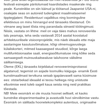
festivali esinejate päritolumaid kaardistades maakerale ring
peale. Kunstnikke on siin käinud ja töötanud Jaapanist USA-ni,
osalejate seas on autoreid tudengitest maailmatasemel
tipptegijateni. Residentuuri vajalikkus ning loominguline
efektiivsus on minu hinnangul end tänaseks tõestanud. On
viimane aeg taset tõsta ning parandada siinseid töötingimusi.
Niisiis, vastata on lihtne: meil on vaja täies mahus renoveerida
talu peamaja, teha seda vastavalt 2014 aastal koostatud
arhitektuurilisele visioonprojektile, mis näeb ideaalis ette maja
aastaringse kasutusvõimaluse, kõigi olmemugavustega
külaliskorteri, mitmed kaasaegsed stuudiod, kõrge laega
multifunktsionaalse saali, energiasõltumatuse ning kõike seda
samaaegselt muinsuskaitsealuse taluhoone välisilme
säilitamisega.
Oleme (EKL) tänaseks kirjeldatud renoveerimisprotsessi
algatanud, tegemist on asjade loomuliku käiguga- enamik Eesti
kunstimaailmast tervikuna seisab igapäevaselt sama küsimuse
ees: otstarbekad ideaalid ei teosu hetkega ning unistuste
elluviimise eest tuleb sageli kaua seista ning neid praktikas
tõestada.
NB! Meie eesmärk ei ole muuta hoonet selliselt, et kaoks
kunstnike eksperimentaalne ja avastuslik huvi siinviibimise vastu.
Eesmärk on säilitada hoonetekompleksi autentsus, originaalne