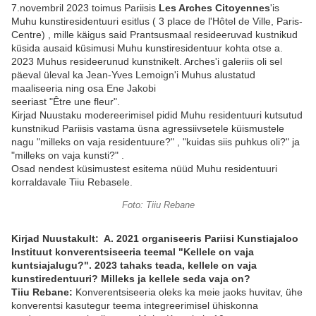
7.novembril 2023 toimus Pariisis
Les Arches Citoyennes
'is
Muhu kunstiresidentuuri esitlus ( 3 place de l'Hôtel de Ville, Paris-
Centre) , mille käigus said Prantsusmaal resideeruvad kustnikud
küsida ausaid küsimusi Muhu kunstiresidentuur kohta otse a.
2023 Muhus resideerunud kunstnikelt. Arches'i galeriis oli sel
päeval üleval ka Jean-Yves Lemoign'i Muhus alustatud
maaliseeria ning osa Ene Jakobi
seeriast "Être une fleur".
Kirjad Nuustaku modereerimisel pidid Muhu residentuuri kutsutud
kunstnikud Pariisis vastama üsna agressiivsetele küismustele
nagu "milleks on vaja residentuure?" , "kuidas siis puhkus oli?" ja
"milleks on vaja kunsti?" .
Osad nendest küsimustest esitema nüüd Muhu residentuuri
korraldavale Tiiu Rebasele.
Foto: Tiiu Rebane
Kirjad Nuustakult: A. 2021 organiseeris Pariisi Kunstiajaloo
Instituut konverentsiseeria teemal "Kellele on vaja
kuntsiajalugu?". 2023 tahaks teada, kellele on vaja
kunstiredentuuri? Milleks ja kellele seda vaja on?
Tiiu Rebane:
Konverentsiseeria oleks ka meie jaoks huvitav, ühe
konverentsi kasutegur teema integreerimisel ühiskonna