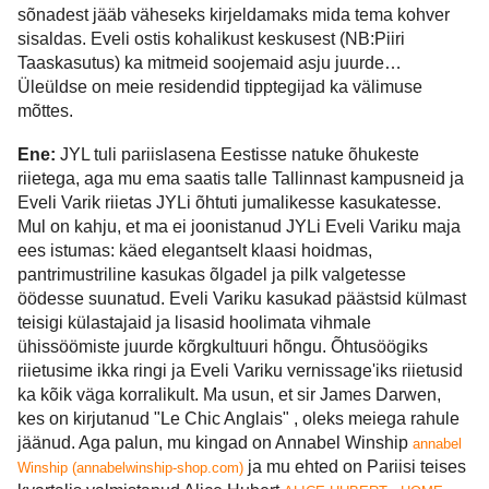
sõnadest jääb väheseks kirjeldamaks mida tema kohver
sisaldas. Eveli ostis kohalikust keskusest (NB:Piiri
Taaskasutus) ka mitmeid soojemaid asju juurde…
Üleüldse on meie residendid tipptegijad ka välimuse
mõttes.
Ene:
JYL tuli pariislasena Eestisse natuke õhukeste
riietega, aga mu ema saatis talle Tallinnast kampusneid ja
Eveli Varik riietas JYLi õhtuti jumalikesse kasukatesse.
Mul on kahju, et ma ei joonistanud JYLi Eveli Variku maja
ees istumas: käed elegantselt klaasi hoidmas,
pantrimustriline kasukas õlgadel ja pilk valgetesse
öödesse suunatud. Eveli Variku kasukad päästsid külmast
teisigi külastajaid ja lisasid hoolimata vihmale
ühissöömiste juurde kõrgkultuuri hõngu. Õhtusöögiks
riietusime ikka ringi ja Eveli Variku vernissage'iks riietusid
ka kõik väga korralikult. Ma usun, et sir James Darwen,
kes on kirjutanud "Le Chic Anglais" , oleks meiega rahule
jäänud. Aga palun, mu kingad on Annabel Winship
annabel
ja mu ehted on Pariisi teises
Winship (annabelwinship-shop.com)