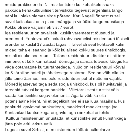
muidu praktiseerida. Nii residentidele kui kohalikele saaks
pakkuda kehakultuuriliselt tervislikku tegevust argentiina tango
näol kui oleks olemas sirge põrand. Karl Nagelil õnnestus sel
suvel kaltsukast osta plaadimängija ja vinüülid tangomuusikaga.
Kokku oli see väljaminek vist 7 eurot.
Iga residentuur on tavaliselt kuskilt varemetest tõusnud ja
arenenud. Fontevraud's hakati rahvusvahelist reisdentuuri tõsiselt
arendama kuskil 17 aastat tagasi . Talvel oli seal kohtavalt külm,
midagi teha ei saanud ja kõik külalised kokku suures ühsiköögis,
mis oli ainuke soe ruum. Tollane residentuuri direktor oli nii tore
inimene, et kõik kannatasid rõõmuga ja samas tutvusid köögis ka
väga ootamatute kultuurtähtedega. Nüüd on residentuuri kõrval
ka 5-tärniline hotell ja tähekesega restoran. See on võib-olla ka
jälle teine äärmus, mis pole residentuuri puhul nüüd nii vajalik.
Mõned igatsevad taga seda sooja ühiskööki, kus oli huvitavaid ja
toredaid tutvusi kergem hankida. Viitetärnilisest turistist võib
saada kuntsnikku segav element... Aga ta võib ka olla
potensiaalne klient, nii et tegelikult me ei saa luua maailma, kus
pankurid igavlevad pankuritega, maaklerid maakleritega jne.
Kuntsnikud kuntsnikega ei igavle, aga siinkohal ei tohiks
Kultuuriministeerium unustada, et kunstnikke ainult kunstnikega
jätta pole eriti jätkusuutlik.
Lugesin suvel Sirbist, et ministeerium töötab nulleelarve