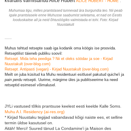
kvartalis valmistanud Alice Hubert
ALICE HUBERT - HOME
.
Muhumaa tigu, milles prantslased tunnevad ära burgundia teo. Nii peab
igale prantslasele enne Muhusse saabumist seletama, et nad on Eestis
looduskaitse all ja neid õhtusöögiks valmistada ei tohi. Foto: Kirjad
Nuustakult
......
Muhus tehtud retsepte saab iga kodanik oma köögis ise proovida.
Retseptilist täieneb publiku soovil:
Retsept. Mida teha peediga ? Nii et oleks söödav ja soe - Kirjad
Nuustakult (over-blog.com)
Retsept. Antipasti (vegan) - Kirjad Nuustakult (over-blog.com)
Meilt on juba küsitud ka Muhu residentuuri esitlusel pakutud quiche'i ja
pain perdu
retsepti. Uurime, märgime üles ja publitseerime ka need
retseptid esimesel võimalusel.
JYLi vastused tõlkis prantsuse keelest eesti keelde Kalle Soms.
Muhu A.I. Residency (ai-res.org)
* Kirjad Nuustaku tegijad vabandavad kõigi naiste ees, et selline
termin üldse kasutusel on.
Aitäh! Merci! Suured tänud La Condamine'i ja Maison des