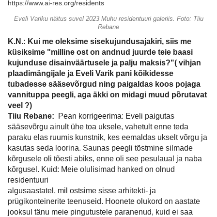
https://www.ai-res.org/residents
Eveli Variku näitus suvel 2023 Muhu residentuuri galeriis. Foto: Tiiu
Rebane
K.N.: Kui me oleksime sisekujundusajakiri, siis me
küsiksime "milline ost on andnud juurde teie baasi
kujunduse disainväärtusele ja palju maksis?"( vihjan
plaadimängijale ja Eveli Varik pani kõikidesse
tubadesse sääsevõrgud ning paigaldas koos pojaga
vannituppa peegli, aga äkki on midagi muud põrutavat
veel ?)
Tiiu Rebane:
Pean korrigeerima: Eveli paigutas
sääsevõrgu ainult ühe toa uksele, vahetult enne teda
paraku elas ruumis kunstnik, kes eemaldas ukselt võrgu ja
kasutas seda loorina. Saunas peegli tõstmine silmade
kõrgusele oli tõesti abiks, enne oli see pesulaual ja naba
kõrgusel. Kuid: Meie olulisimad hanked on olnud
residentuuri
algusaastatel, mil ostsime sisse arhitekti- ja
prügikonteinerite teenuseid. Hoonete olukord on aastate
jooksul tänu meie pingutustele paranenud, kuid ei saa