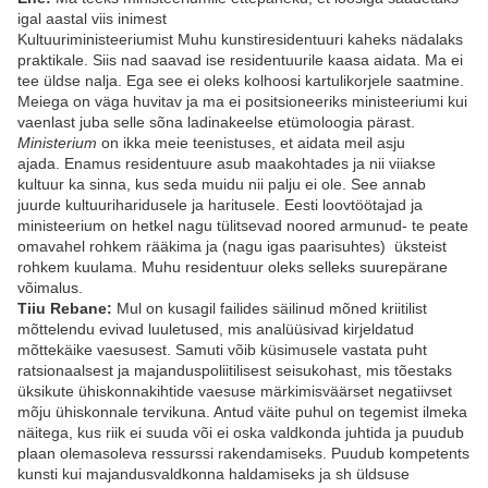
igal aastal viis inimest
Kultuuriministeeriumist Muhu kunstiresidentuuri kaheks nädalaks
praktikale. Siis nad saavad ise residentuurile kaasa aidata. Ma ei
tee üldse nalja. Ega see ei oleks kolhoosi kartulikorjele saatmine.
Meiega on väga huvitav ja ma ei positsioneeriks ministeeriumi kui
vaenlast juba selle sõna ladinakeelse etümoloogia pärast.
Ministerium
on ikka meie teenistuses, et aidata meil asju
ajada. Enamus residentuure asub maakohtades ja nii viiakse
kultuur ka sinna, kus seda muidu nii palju ei ole. See annab
juurde kultuuriharidusele ja haritusele. Eesti loovtöötajad ja
ministeerium on hetkel nagu tülitsevad noored armunud- te peate
omavahel rohkem rääkima ja (nagu igas paarisuhtes) üksteist
rohkem kuulama. Muhu residentuur oleks selleks suurepärane
võimalus.
Tiiu Rebane:
Mul on kusagil failides säilinud mõned kriitilist
mõttelendu evivad luuletused, mis analüüsivad kirjeldatud
mõttekäike vaesusest. Samuti võib küsimusele vastata puht
ratsionaalsest ja majanduspoliitilisest seisukohast, mis tõestaks
üksikute ühiskonnakihtide vaesuse märkimisväärset negatiivset
mõju ühiskonnale tervikuna. Antud väite puhul on tegemist ilmeka
näitega, kus riik ei suuda või ei oska valdkonda juhtida ja puudub
plaan olemasoleva ressurssi rakendamiseks. Puudub kompetents
kunsti kui majandusvaldkonna haldamiseks ja sh üldsuse